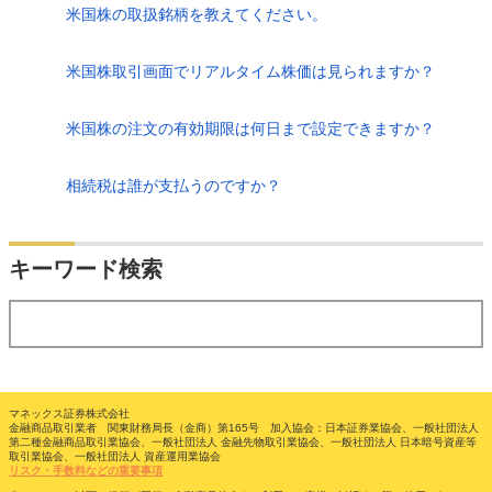
米国株の取扱銘柄を教えてください。
米国株取引画面でリアルタイム株価は見られますか？
米国株の注文の有効期限は何日まで設定できますか？
相続税は誰が支払うのですか？
検索
キーワード検索
する
マネックス証券株式会社
金融商品取引業者 関東財務局長（金商）第165号 加入協会：日本証券業協会、一般社団法人
第二種金融商品取引業協会、一般社団法人 金融先物取引業協会、一般社団法人 日本暗号資産等
取引業協会、一般社団法人 資産運用業協会
リスク・手数料などの重要事項