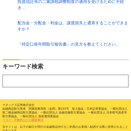
投資信託等の二重課税調整制度の適用を受けるために手続
き...
配当金・分配金・利金は、譲渡損失と通算することができま
すか？
『特定口座年間取引報告書』の見方を教えてください。
検索
キーワード検索
する
マネックス証券株式会社
金融商品取引業者 関東財務局長（金商）第165号 加入協会：日本証券業協会、一般社団法人
第二種金融商品取引業協会、一般社団法人 金融先物取引業協会、一般社団法人 日本暗号資産等
取引業協会、一般社団法人 資産運用業協会
リスク・手数料などの重要事項
当サイトは、以下の銀行が同行の金融商品仲介をご利用のお客様へ勧誘する際に使用されること
があります。