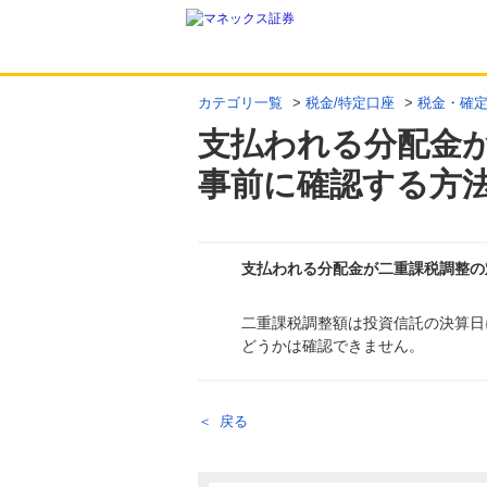
カテゴリ一覧
>
税金/特定口座
>
税金・確
支払われる分配金
事前に確認する方
支払われる分配金が二重課税調整の
二重課税調整額は投資信託の決算日
回答
どうかは確認できません。
戻る