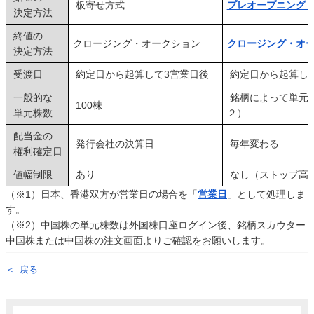
板寄せ方式
プレオープニング
決定方法
終値の
クロージング・オークション
クロージング・オ
決定方法
受渡日
約定日から起算して3営業日後
約定日から起算して
一般的な
銘柄によって単元
100株
単元株数
２）
配当金の
発行会社の決算日
毎年変わる
権利確定日
値幅制限
あり
なし（ストップ高
（※1）日本、香港双方が営業日の場合を「
営業日
」として処理しま
す。
（※2）中国株の単元株数は外国株口座ログイン後、銘柄スカウター
中国株または中国株の注文画面よりご確認をお願いします。
戻る