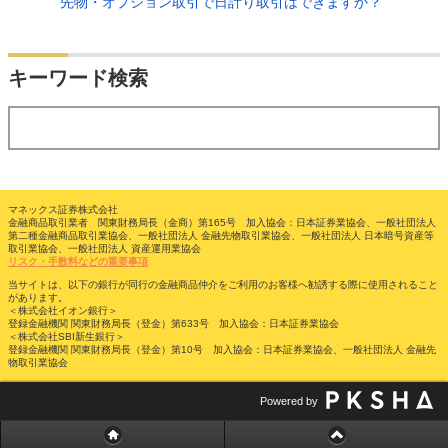
先物・オプション取引で日計り取引はできますか？
検索
キーワード検索
する
マネックス証券株式会社
金融商品取引業者 関東財務局長（金商）第165号 加入協会：日本証券業協会、一般社団法人
第二種金融商品取引業協会、一般社団法人 金融先物取引業協会、一般社団法人 日本暗号資産等
取引業協会、一般社団法人 資産運用業協会
リスク・手数料などの重要事項
当サイトは、以下の銀行が同行の金融商品仲介をご利用のお客様へ勧誘する際に使用されること
があります。
＜株式会社イオン銀行＞
登録金融機関 関東財務局長（登金）第633号 加入協会：日本証券業協会
＜株式会社SBI新生銀行＞
登録金融機関 関東財務局長（登金）第10号 加入協会：日本証券業協会、一般社団法人 金融先
物取引業協会
Powered by