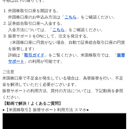
手順は以下の通りです。
外国株取引口座を開設する。
外国株口座のお申込み方法は「
こちら
」をご確認ください。
証券総合取引口座へ入金する。
入金方法については、「
こちら
」をご確認ください。
振替サポートをONにして、注文を発注する。
（米国株口座に円貨がない場合、自動で証券総合取引口座の円貨
を振替します）
詳細は「
取引ガイド
」をご覧ください。米国株取引では、「
振替
サポート
」の利用が可能です。
ご注意
米国株口座で不足金が発生している場合は、為替振替を行い、不足
金を解消していただく必要がございます。
振替サポートの利用方法、買付の方法については、下記動画を参照
ください。
【動画で解決！よくあるご質問】
●【米国株取引】振替サポート利用方法 スマホ●