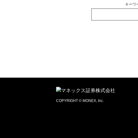
キーワ
COPYRIGHT © MONEX, Inc.