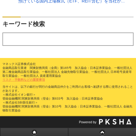
預けている国内上場株式（ETF、REIT含む）を当社か...
検索
キーワード検索
する
マネックス証券株式会社
金融商品取引業者 関東財務局長（金商）第165号 加入協会：日本証券業協会、一般社団法人
第二種金融商品取引業協会、一般社団法人 金融先物取引業協会、一般社団法人 日本暗号資産等
取引業協会、一般社団法人 資産運用業協会
リスク・手数料などの重要事項
当サイトは、以下の銀行が同行の金融商品仲介をご利用のお客様へ勧誘する際に使用されること
があります。
＜株式会社イオン銀行＞
登録金融機関 関東財務局長（登金）第633号 加入協会：日本証券業協会
＜株式会社SBI新生銀行＞
登録金融機関 関東財務局長（登金）第10号 加入協会：日本証券業協会、一般社団法人 金融先
物取引業協会
Powered by