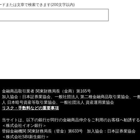
ードまたは文章で検索できます(200文字以内)
TOPへ
金融商品取引業者 関東財務局長（金商）第165号
加入協会：日本証券業協会、一般社団法人 第二種金融商品取引業協会、一
人 日本暗号資産等取引業協会、一般社団法人 資産運用業協会
リスク・手数料などの重要事項
当サイトは、以下の銀行が同行の金融商品仲介をご利用のお客様へ勧誘する
＜株式会社イオン銀行＞
登録金融機関 関東財務局長（登金）第633号 加入協会：日本証券業協会
＜株式会社SBI新生銀行＞