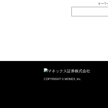
キーワ
COPYRIGHT © MONEX, Inc.