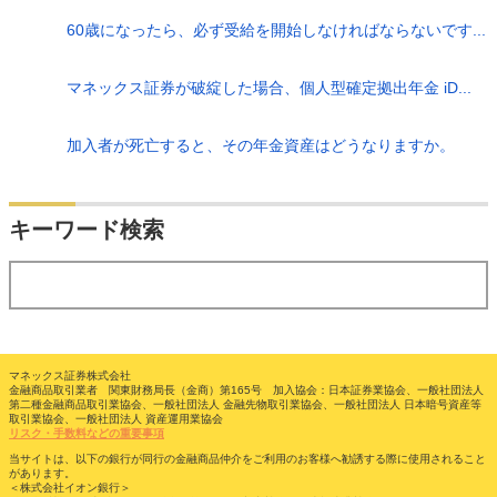
60歳になったら、必ず受給を開始しなければならないです...
マネックス証券が破綻した場合、個人型確定拠出年金 iD...
加入者が死亡すると、その年金資産はどうなりますか。
検索
キーワード検索
する
マネックス証券株式会社
金融商品取引業者 関東財務局長（金商）第165号 加入協会：日本証券業協会、一般社団法人
第二種金融商品取引業協会、一般社団法人 金融先物取引業協会、一般社団法人 日本暗号資産等
取引業協会、一般社団法人 資産運用業協会
リスク・手数料などの重要事項
当サイトは、以下の銀行が同行の金融商品仲介をご利用のお客様へ勧誘する際に使用されること
があります。
＜株式会社イオン銀行＞