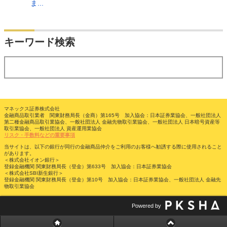
ま...
検索
キーワード検索
する
マネックス証券株式会社
金融商品取引業者 関東財務局長（金商）第165号 加入協会：日本証券業協会、一般社団法人
第二種金融商品取引業協会、一般社団法人 金融先物取引業協会、一般社団法人 日本暗号資産等
取引業協会、一般社団法人 資産運用業協会
リスク・手数料などの重要事項
当サイトは、以下の銀行が同行の金融商品仲介をご利用のお客様へ勧誘する際に使用されること
があります。
＜株式会社イオン銀行＞
登録金融機関 関東財務局長（登金）第633号 加入協会：日本証券業協会
＜株式会社SBI新生銀行＞
登録金融機関 関東財務局長（登金）第10号 加入協会：日本証券業協会、一般社団法人 金融先
物取引業協会
Powered by