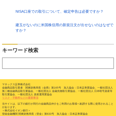
NISA口座での取引について、確定申告は必要ですか？
建玉がないのに米国株信用の新規注文が出せないのはなぜで
すか？
検索
キーワード検索
する
マネックス証券株式会社
金融商品取引業者 関東財務局長（金商）第165号 加入協会：日本証券業協会、一般社団法人
第二種金融商品取引業協会、一般社団法人 金融先物取引業協会、一般社団法人 日本暗号資産等
取引業協会、一般社団法人 資産運用業協会
リスク・手数料などの重要事項
当サイトは、以下の銀行が同行の金融商品仲介をご利用のお客様へ勧誘する際に使用されること
があります。
＜株式会社イオン銀行＞
登録金融機関 関東財務局長（登金）第633号 加入協会：日本証券業協会