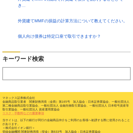
き...
外貨建てMMFの損益の計算方法について教えてください。
個人向け債券は特定口座で取引できますか？
検索
キーワード検索
する
マネックス証券株式会社
金融商品取引業者 関東財務局長（金商）第165号 加入協会：日本証券業協会、一般社団法人
第二種金融商品取引業協会、一般社団法人 金融先物取引業協会、一般社団法人 日本暗号資産等
取引業協会、一般社団法人 資産運用業協会
リスク・手数料などの重要事項
当サイトは、以下の銀行が同行の金融商品仲介をご利用のお客様へ勧誘する際に使用されること
があります。
＜株式会社イオン銀行＞
登録金融機関 関東財務局長（登金）第633号 加入協会：日本証券業協会