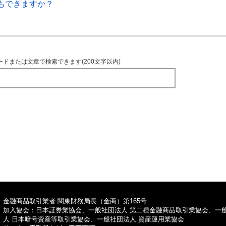
もできますか？
ードまたは文章で検索できます(200文字以内)
TOPへ
金融商品取引業者 関東財務局長（金商）第165号
加入協会：日本証券業協会、一般社団法人 第二種金融商品取引業協会、一
人 日本暗号資産等取引業協会、一般社団法人 資産運用業協会