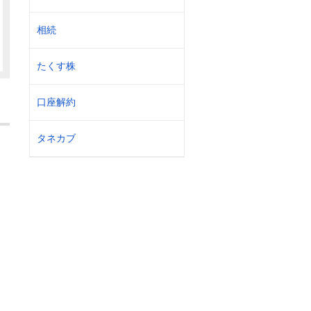
相続
たくす株
口座解約
タネカブ