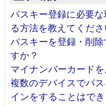
パスキー登録に必要な
る方法を教えてくださ
パスキーを登録・削除
すか？
マイナンバーカードを
複数のデバイスでパス
インをすることはでき