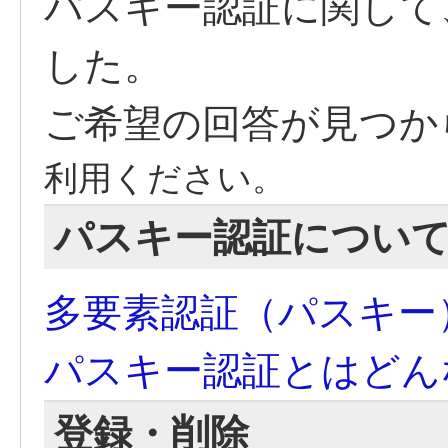
パスキー認証に関して
した。
ご希望の回答が見つか
利用ください。
パスキー認証につい
多要素認証（パスキー
パスキー認証とはどん
登録・削除