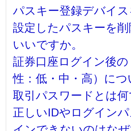
パスキー登録デバイス
設定したパスキーを削
いいですか。
証券口座ログイン後の
性：低・中・高）につ
取引パスワードとは何
正しいIDやログイン
インできないのはなぜ