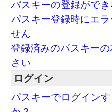
パスキーの登録ができ
パスキー登録時にエラ
せん
登録済みのパスキーの
さい
ログイン
パスキーでログインす
か？