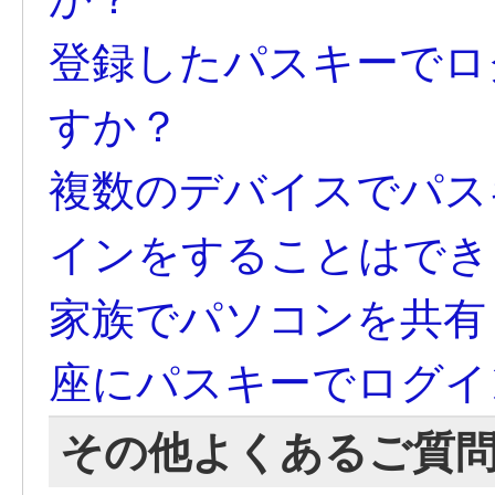
登録したパスキーでロ
すか？
複数のデバイスでパス
インをすることはでき
家族でパソコンを共有
座にパスキーでログイ
その他よくあるご質