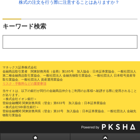
株式の注文を行う際に注意することはありますか？
検索
キーワード検索
する
マネックス証券株式会社
金融商品取引業者 関東財務局長（金商）第165号 加入協会：日本証券業協会、一般社団法人
第二種金融商品取引業協会、一般社団法人 金融先物取引業協会、一般社団法人 日本暗号資産等
取引業協会、一般社団法人 資産運用業協会
リスク・手数料などの重要事項
当サイトは、以下の銀行が同行の金融商品仲介をご利用のお客様へ勧誘する際に使用されること
があります。
＜株式会社イオン銀行＞
登録金融機関 関東財務局長（登金）第633号 加入協会：日本証券業協会
＜株式会社SBI新生銀行＞
登録金融機関 関東財務局長（登金）第10号 加入協会：日本証券業協会、一般社団法人 金融先
物取引業協会
Powered by