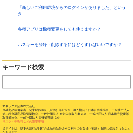
「新しいご利用環境からのログインがありました」という
タ...
各種アプリは機種変更をしても使えますか？
パスキーを登録・削除するにはどうすればいいですか？
検索
キーワード検索
する
マネックス証券株式会社
金融商品取引業者 関東財務局長（金商）第165号 加入協会：日本証券業協会、一般社団法人
第二種金融商品取引業協会、一般社団法人 金融先物取引業協会、一般社団法人 日本暗号資産等
取引業協会、一般社団法人 資産運用業協会
リスク・手数料などの重要事項
当サイトは、以下の銀行が同行の金融商品仲介をご利用のお客様へ勧誘する際に使用されること
があります。