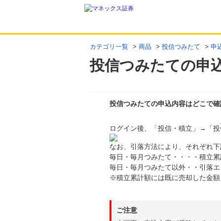
カテゴリ一覧
>
商品
>
投信つみたて
>
申
投信つみたての申
投信つみたての申込内容はどこで確
ログイン後、「投信・積立」→「投
回答
なお、引落方法により、それぞれ下
毎日・毎月つみたて・・・・積立累
毎日・毎月つみたて以外・・引落エ
※積立累計額には既に売却した金額
ご注意