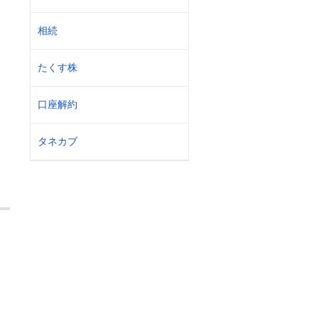
相続
たくす株
口座解約
タネカブ