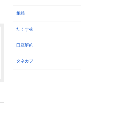
相続
たくす株
口座解約
タネカブ