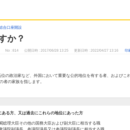
総合口座開設
ですか？
No : 814
公開日時 : 2017/06/28 13:25
更新日時 : 2022/04/27 13:16
印
、高位の政治家など、外国において重要な公的地位を有する者、およびこ
の者の家族を指します。
にある方、又は過去にこれらの地位にあった方
閣総理大臣その他の国務大臣および副大臣に相当する職
衆議院副議長、参議院議長又は参議院副議長に相当する職