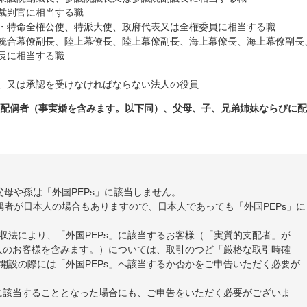
裁判官に相当する職
・特命全権公使、特派大使、政府代表又は全権委員に相当する職
統合幕僚副長、陸上幕僚長、陸上幕僚副長、海上幕僚長、海上幕僚副長
長に相当する職
、又は承認を受けなければならない法人の役員
、配偶者（事実婚を含みます。以下同）、父母、子、兄弟姉妹ならびに
父母や孫は「外国PEPs」に該当しません。
偶者が日本人の場合もありますので、日本人であっても「外国PEPs」に
正犯収法により、「外国PEPs」に該当するお客様（「実質的支配者」が
法人のお客様を含みます。）については、取引のつど「厳格な取引時確
開設の際には「外国PEPs」へ該当するか否かをご申告いただく必要が
」に該当することとなった場合にも、ご申告をいただく必要がございま