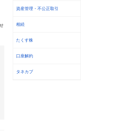
資産管理・不公正取引
相続
せ
たくす株
口座解約
タネカブ