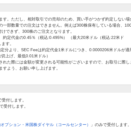
ます。ただし、相対取引での売却のため、買い手がつかず約定しない場
一部数量での注文はできません。例えば300株保有している場合、10
付けできず、300株のご注文となります。
定代金の0.45％（税込:0.495%） （最大20米ドル（税込:22米ド
たします。
定分より、SEC Feeは約定代金1米ドルにつき、0.0000206米ドルが適
切上げ、最低0.01米ドル）
施された際には金額が変更される可能性がございますので、お取引に際し
ますよう、お願い申し上げます。
話で受付します。
で受付します。
物オプション・米国株ダイヤル（コールセンター）
」のみで受付します