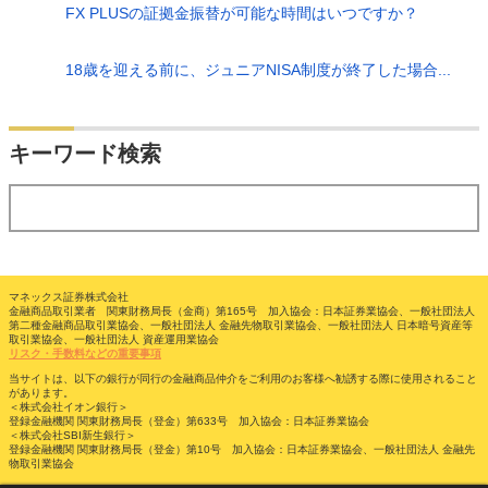
FX PLUSの証拠金振替が可能な時間はいつですか？
18歳を迎える前に、ジュニアNISA制度が終了した場合...
検索
キーワード検索
する
マネックス証券株式会社
金融商品取引業者 関東財務局長（金商）第165号 加入協会：日本証券業協会、一般社団法人
第二種金融商品取引業協会、一般社団法人 金融先物取引業協会、一般社団法人 日本暗号資産等
取引業協会、一般社団法人 資産運用業協会
リスク・手数料などの重要事項
当サイトは、以下の銀行が同行の金融商品仲介をご利用のお客様へ勧誘する際に使用されること
があります。
＜株式会社イオン銀行＞
登録金融機関 関東財務局長（登金）第633号 加入協会：日本証券業協会
＜株式会社SBI新生銀行＞
登録金融機関 関東財務局長（登金）第10号 加入協会：日本証券業協会、一般社団法人 金融先
物取引業協会