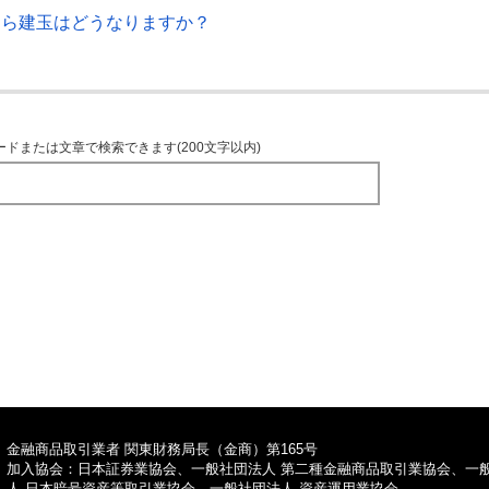
たら建玉はどうなりますか？
ードまたは文章で検索できます(200文字以内)
TOPへ
金融商品取引業者 関東財務局長（金商）第165号
加入協会：日本証券業協会、一般社団法人 第二種金融商品取引業協会、一
人 日本暗号資産等取引業協会、一般社団法人 資産運用業協会