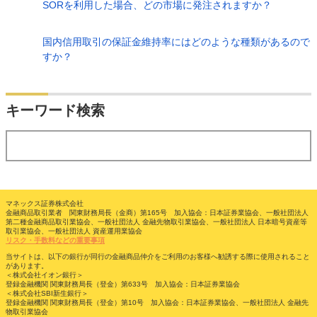
SORを利用した場合、どの市場に発注されますか？
国内信用取引の保証金維持率にはどのような種類があるので
すか？
検索
キーワード検索
する
マネックス証券株式会社
金融商品取引業者 関東財務局長（金商）第165号 加入協会：日本証券業協会、一般社団法人
第二種金融商品取引業協会、一般社団法人 金融先物取引業協会、一般社団法人 日本暗号資産等
取引業協会、一般社団法人 資産運用業協会
リスク・手数料などの重要事項
当サイトは、以下の銀行が同行の金融商品仲介をご利用のお客様へ勧誘する際に使用されること
があります。
＜株式会社イオン銀行＞
登録金融機関 関東財務局長（登金）第633号 加入協会：日本証券業協会
＜株式会社SBI新生銀行＞
登録金融機関 関東財務局長（登金）第10号 加入協会：日本証券業協会、一般社団法人 金融先
物取引業協会