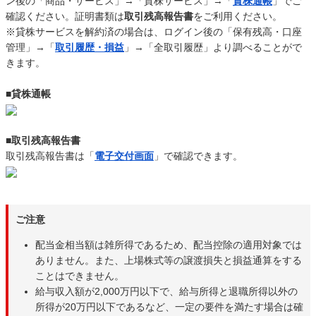
ン後の「商品・サービス」→「貸株サービス」→「
貸株通帳
」でご
確認ください。証明書類は
取引残高報告書
をご利用ください。
※貸株サービスを解約済の場合は、ログイン後の「保有残高・口座
管理」→「
取引履歴・損益
」→「全取引履歴」より調べることがで
きます。
■貸株通帳
■取引残高報告書
取引残高報告書は「
電子交付画面
」で確認できます。
ご注意
配当金相当額は雑所得であるため、配当控除の適用対象では
ありません。また、上場株式等の譲渡損失と損益通算をする
ことはできません。
給与収入額が2,000万円以下で、給与所得と退職所得以外の
所得が20万円以下であるなど、一定の要件を満たす場合は確