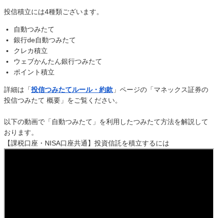
投信積立には4種類ございます。
自動つみたて
銀行de自動つみたて
クレカ積立
ウェブかんたん銀行つみたて
ポイント積立
詳細は「
投信つみたてルール・約款
」ページの「マネックス証券の
投信つみたて 概要」をご覧ください。
以下の動画で「自動つみたて」を利用したつみたて方法を解説して
おります。
【課税口座・NISA口座共通】投資信託を積立するには