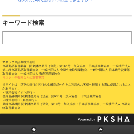
検索
キーワード検索
する
マネックス証券株式会社
金融商品取引業者 関東財務局長（金商）第165号 加入協会：日本証券業協会、一般社団法人
第二種金融商品取引業協会、一般社団法人 金融先物取引業協会、一般社団法人 日本暗号資産等
取引業協会、一般社団法人 資産運用業協会
リスク・手数料などの重要事項
当サイトは、以下の銀行が同行の金融商品仲介をご利用のお客様へ勧誘する際に使用されること
があります。
＜株式会社イオン銀行＞
登録金融機関 関東財務局長（登金）第633号 加入協会：日本証券業協会
＜株式会社SBI新生銀行＞
登録金融機関 関東財務局長（登金）第10号 加入協会：日本証券業協会、一般社団法人 金融先
物取引業協会
Powered by