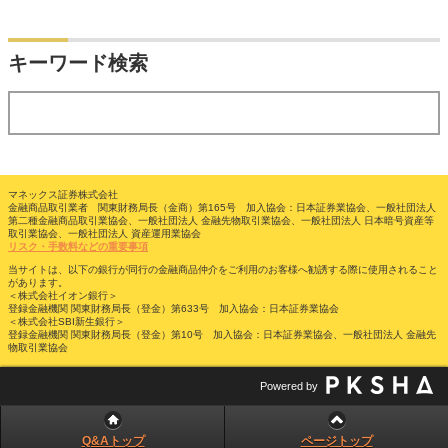
検索
キーワード検索
する
マネックス証券株式会社
金融商品取引業者 関東財務局長（金商）第165号 加入協会：日本証券業協会、一般社団法人
第二種金融商品取引業協会、一般社団法人 金融先物取引業協会、一般社団法人 日本暗号資産等
取引業協会、一般社団法人 資産運用業協会
リスク・手数料などの重要事項
当サイトは、以下の銀行が同行の金融商品仲介をご利用のお客様へ勧誘する際に使用されること
があります。
＜株式会社イオン銀行＞
登録金融機関 関東財務局長（登金）第633号 加入協会：日本証券業協会
＜株式会社SBI新生銀行＞
登録金融機関 関東財務局長（登金）第10号 加入協会：日本証券業協会、一般社団法人 金融先
物取引業協会
Powered by
Q&Aトップ
ページトップ