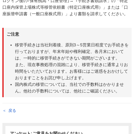
ログイン後の｢保有残高・口座管理｣→「手続き書類請求」の「特定
口座内保管上場株式等移管依頼書（特定口座株式用）」または「口
座振替申請書（一般口座株式用）」より書類を請求してください。
ご注意
移管手続きは当社到着後、原則3～5営業日程度でお手続きを
行っておりますが、年末年始や権利確定、各月末において
は、一時的に移管手続きができない期間がございます。
また、現在事務処理の混雑により、移管手続きに通常よりお
時間をいただいております。お客様にはご迷惑をおかけして
おりますことをお詫び申し上げます。
国内株式の移管については、当社での手数料はかかりませ
ん。他社の手数料については、他社にご確認ください。
戻る
アンケート:ご意見をお聞かせください