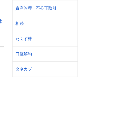
資産管理・不公正取引
よ
相続
たくす株
口座解約
タネカブ