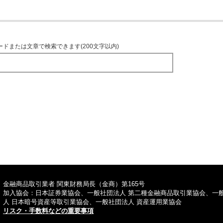
ードまたは文章で検索できます(200文字以内)
TOPへ
金融商品取引業者 関東財務局長（金商）第165号
加入協会：日本証券業協会、一般社団法人 第二種金融商品取引業協会、一
人 日本暗号資産等取引業協会、一般社団法人 資産運用業協会
リスク・手数料などの重要事項