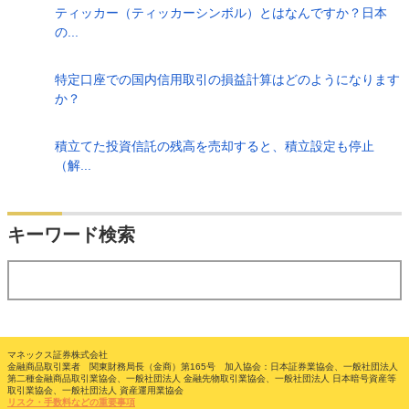
ティッカー（ティッカーシンボル）とはなんですか？日本
の...
特定口座での国内信用取引の損益計算はどのようになります
か？
積立てた投資信託の残高を売却すると、積立設定も停止
（解...
検索
キーワード検索
する
マネックス証券株式会社
金融商品取引業者 関東財務局長（金商）第165号 加入協会：日本証券業協会、一般社団法人
第二種金融商品取引業協会、一般社団法人 金融先物取引業協会、一般社団法人 日本暗号資産等
取引業協会、一般社団法人 資産運用業協会
リスク・手数料などの重要事項