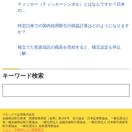
ティッカー（ティッカーシンボル）とはなんですか？日本
の...
特定口座での国内信用取引の損益計算はどのようになります
か？
積立てた投資信託の残高を売却すると、積立設定も停止
（解...
検索
キーワード検索
する
マネックス証券株式会社
金融商品取引業者 関東財務局長（金商）第165号 加入協会：日本証券業協会、一般社団法人
第二種金融商品取引業協会、一般社団法人 金融先物取引業協会、一般社団法人 日本暗号資産等
取引業協会、一般社団法人 資産運用業協会
リスク・手数料などの重要事項