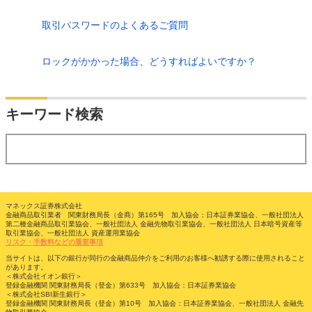
取引パスワードのよくあるご質問
ロックがかかった場合、どうすればよいですか？
検索
キーワード検索
する
マネックス証券株式会社
金融商品取引業者 関東財務局長（金商）第165号 加入協会：日本証券業協会、一般社団法人
第二種金融商品取引業協会、一般社団法人 金融先物取引業協会、一般社団法人 日本暗号資産等
取引業協会、一般社団法人 資産運用業協会
リスク・手数料などの重要事項
当サイトは、以下の銀行が同行の金融商品仲介をご利用のお客様へ勧誘する際に使用されること
があります。
＜株式会社イオン銀行＞
登録金融機関 関東財務局長（登金）第633号 加入協会：日本証券業協会
＜株式会社SBI新生銀行＞
登録金融機関 関東財務局長（登金）第10号 加入協会：日本証券業協会、一般社団法人 金融先