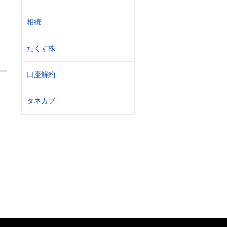
相続
たくす株
口座解約
タネカブ