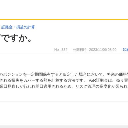
>
証拠金・損益の計算
何ですか。
No : 334
公開日時 : 2023/11/06 08:00
印
あり、特定のポジションを一定期間保有すると仮定した場合において、将来の価格
される損失をカバーする額を計算する方法です。 VaR証拠金は、売り
業日見直しが行われ即日適用されるため、リスク管理の高度化が図られ