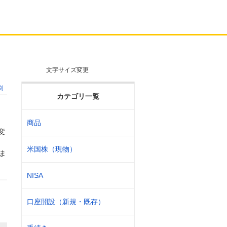
文字サイズ変更
刷
カテゴリ一覧
商品
変
買
米国株（現物）
ま
NISA
口座開設（新規・既存）