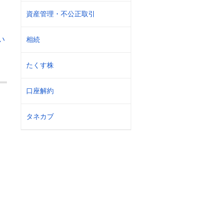
資産管理・不公正取引
い
相続
たくす株
口座解約
タネカブ