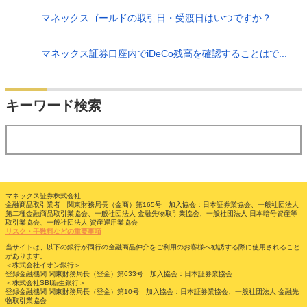
マネックスゴールドの取引日・受渡日はいつですか？
マネックス証券口座内でiDeCo残高を確認することはで...
検索
キーワード検索
する
マネックス証券株式会社
金融商品取引業者 関東財務局長（金商）第165号 加入協会：日本証券業協会、一般社団法人
第二種金融商品取引業協会、一般社団法人 金融先物取引業協会、一般社団法人 日本暗号資産等
取引業協会、一般社団法人 資産運用業協会
リスク・手数料などの重要事項
当サイトは、以下の銀行が同行の金融商品仲介をご利用のお客様へ勧誘する際に使用されること
があります。
＜株式会社イオン銀行＞
登録金融機関 関東財務局長（登金）第633号 加入協会：日本証券業協会
＜株式会社SBI新生銀行＞
登録金融機関 関東財務局長（登金）第10号 加入協会：日本証券業協会、一般社団法人 金融先
物取引業協会