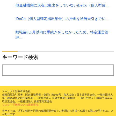
他金融機関に現在は拠出をしていないiDeCo（個人型確...
iDeCo（個人型確定拠出年金）の掛金を給与天引きで払...
離職後6ヵ月以内に手続きをしなかったため、特定運営管
理...
検索
キーワード検索
する
マネックス証券株式会社
金融商品取引業者 関東財務局長（金商）第165号 加入協会：日本証券業協会、一般社団法人
第二種金融商品取引業協会、一般社団法人 金融先物取引業協会、一般社団法人 日本暗号資産等
取引業協会、一般社団法人 資産運用業協会
リスク・手数料などの重要事項
当サイトは、以下の銀行が同行の金融商品仲介をご利用のお客様へ勧誘する際に使用されること
があります。