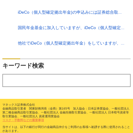
iDeCo（個人型確定拠出年金)の申込みには証券総合取...
国民年金基金に加入していますが、iDeCo（個人型確定...
他社でiDeCo（個人型確定拠出年金）をしていますが、...
検索
キーワード検索
する
マネックス証券株式会社
金融商品取引業者 関東財務局長（金商）第165号 加入協会：日本証券業協会、一般社団法人
第二種金融商品取引業協会、一般社団法人 金融先物取引業協会、一般社団法人 日本暗号資産等
取引業協会、一般社団法人 資産運用業協会
リスク・手数料などの重要事項
当サイトは、以下の銀行が同行の金融商品仲介をご利用のお客様へ勧誘する際に使用されること
があります。