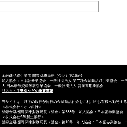
TOPへ
金融商品取引業者 関東財務局長（金商）第165号
加入協会：日本証券業協会、一般社団法人 第二種金融商品取引業協会、一
人 日本暗号資産等取引業協会、一般社団法人 資産運用業協会
リスク・手数料などの重要事項
当サイトは、以下の銀行が同行の金融商品仲介をご利用のお客様へ勧誘する
＜株式会社イオン銀行＞
登録金融機関 関東財務局長（登金）第633号 加入協会：日本証券業協会
＜株式会社SBI新生銀行＞
登録金融機関 関東財務局長（登金）第10号 加入協会：日本証券業協会、