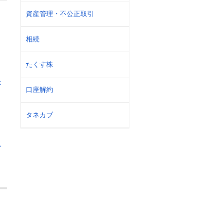
資産管理・不公正取引
相続
たくす株
さ
口座解約
タネカブ
ト