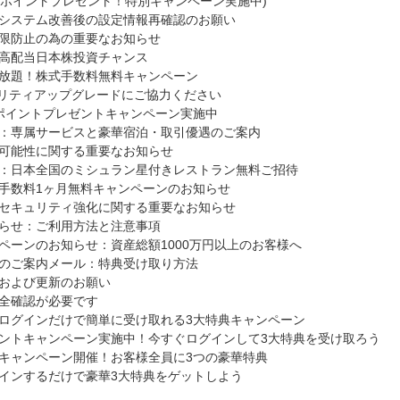
00ポイントプレゼント！特別キャンペーン実施中)
システム改善後の設定情報再確認のお願い
限防止の為の重要なお知らせ
高配当日本株投資チャンス
放題！株式手数料無料キャンペーン
ュリティアップグレードにご協力ください
ポイントプレゼントキャンペーン実施中
：専属サービスと豪華宿泊・取引優遇のご案内
の可能性に関する重要なお知らせ
：日本全国のミシュラン星付きレストラン無料ご招待
手数料1ヶ月無料キャンペーンのお知らせ
セキュリティ強化に関する重要なお知らせ
らせ：ご利用方法と注意事項
ペーンのお知らせ：資産総額1000万円以上のお客様へ
のご案内メール：特典受け取り方法
および更新のお願い
全確認が必要です
ログインだけで簡単に受け取れる3大特典キャンペーン
ントキャンペーン実施中！今すぐログインして3大特典を受け取ろう
キャンペーン開催！お客様全員に3つの豪華特典
インするだけで豪華3大特典をゲットしよう