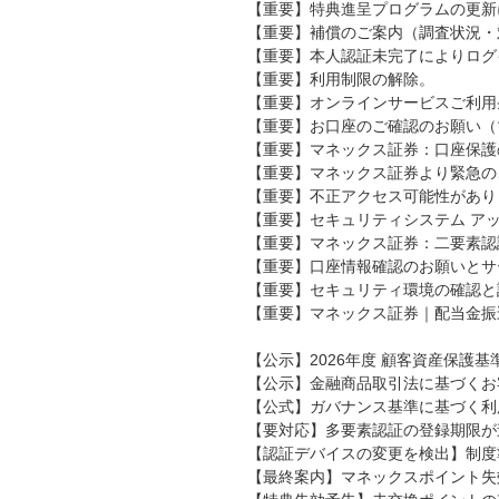
【重要】特典進呈プログラムの更新
【重要】補償のご案内（調査状況・
【重要】本人認証未完了によりログ
【重要】利用制限の解除。
【重要】オンラインサービスご利用
【重要】お口座のご確認のお願い（
【重要】マネックス証券：口座保護
【重要】マネックス証券より緊急の
【重要】不正アクセス可能性があり
【重要】セキュリティシステム ア
【重要】マネックス証券：二要素認
【重要】口座情報確認のお願いとサ
【重要】セキュリティ環境の確認と
【重要】マネックス証券｜配当金振
【公示】2026年度 顧客資産保護
【公示】金融商品取引法に基づくお
【公式】ガバナンス基準に基づく利
【要対応】多要素認証の登録期限が
【認証デバイスの変更を検出】制度
【最終案内】マネックスポイント失