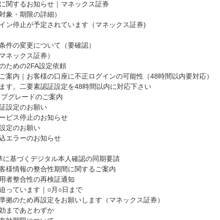
に関するお知らせ｜マネックス証券
対象・期限の詳細）
イン停止が予定されています（マネックス証券)
条件の変更について（要確認）
マネックス証券）
のための2FA設定依頼
ご案内｜お客様の口座に不正ログインの可能性（48時間以内要対応）
ます。二要素認証設定を48時間以内に対応下さい
ップグレードのご案内
証設定のお願い
ービス停止のお知らせ
設定のお願い
込エラーのお知らせ
基準に基づくデジタル本人確認の同期要請
客様情報の整合性期間に関するご案内
用者整合性の再検証通知
迫っています｜○月○日まで
準拠のため再設定をお願いします（マネックス証券）
効まであとわずか