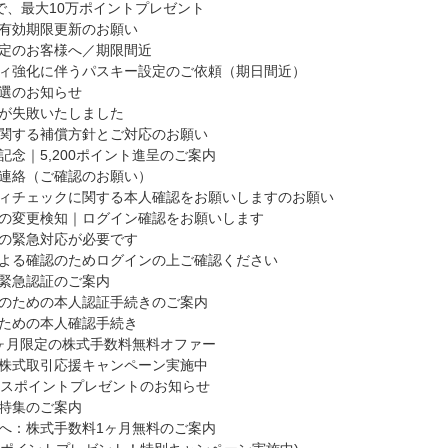
で、最大10万ポイントプレゼント
有効期限更新のお願い
定のお客様へ／期限間近
ィ強化に伴うパスキー設定のご依頼（期日間近）
選のお知らせ
が失敗いたしました
関する補償方針とご対応のお願い
念｜5,200ポイント進呈のご案内
連絡（ご確認のお願い）
ィチェックに関する本人確認をお願いしますのお願い
の変更検知｜ログイン確認をお願いします
の緊急対応が必要です
よる確認のためログインの上ご確認ください
緊急認証のご案内
のための本人認証手続きのご案内
ための本人確認手続き
ヶ月限定の株式手数料無料オファー
株式取引応援キャンペーン実施中
ックスポイントプレゼントのお知らせ
特集のご案内
へ：株式手数料1ヶ月無料のご案内