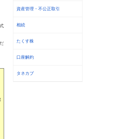
資産管理・不公正取引
相続
式
たくす株
だ
口座解約
タネカブ
ま