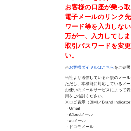
お客様の口座が乗っ取
電子メールのリンク
ワード等を入力しな
万が一、入力してし
取引パスワードを変
い。
※
お客様ダイヤルはこちら
をご参照
当社より送信している正規のメール
ただし、本機能に対応しているメー
お使いのメールサービスによって表
用をご検討ください。
※ロゴ表示（BIMI／Brand Indicato
・Gmail
・iCloudメール
・auメール
・ドコモメール