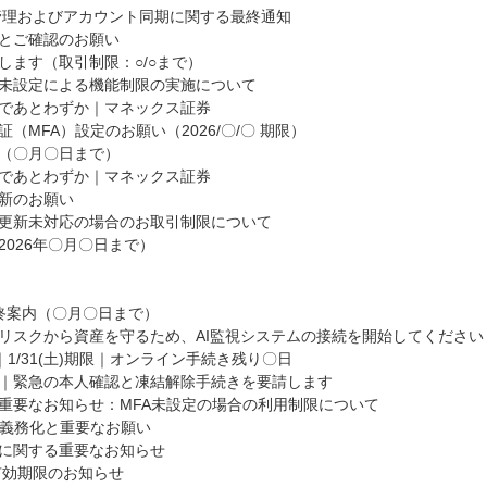
持管理およびアカウント同期に関する最終通知
とご確認のお願い
ます（取引制限：○/○まで）
未設定による機能制限の実施について
であとわずか｜マネックス証券
MFA）設定のお願い（2026/〇/〇 期限）
（〇月〇日まで）
であとわずか｜マネックス証券
新のお願い
更新未対応の場合のお取引制限について
026年〇月〇日まで）
終案内（〇月〇日まで）
リスクから資産を守るため、AI監視システムの接続を開始してください
｜1/31(土)期限｜オンライン手続き残り〇日
｜緊急の本人確認と凍結解除手続きを要請します
重要なお知らせ：MFA未設定の場合の利用制限について
の義務化と重要なお願い
に関する重要なお知らせ
有効期限のお知らせ