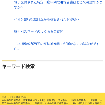
電子交付された特定口座年間取引報告書はどこで確認できま
すか？
イオン銀行投信口座から移管されたお客様へ
取引パスワードのよくあるご質問
「上場株式配当等の支払通知書」が届かないのはなぜです
か。
検索
キーワード検索
する
マネックス証券株式会社
金融商品取引業者 関東財務局長（金商）第165号 加入協会：日本証券業協会、一般社団法人
第二種金融商品取引業協会、一般社団法人 金融先物取引業協会、一般社団法人 日本暗号資産等