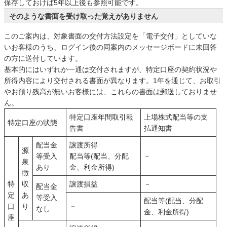
保存しておけば5年以上後も参照可能です。
そのような書面を受け取った覚えがありません
このご案内は、対象書面の交付方法設定を「電子交付」としていな
いお客様のうち、ログイン後の同案内のメッセージボードに未回答
の方に送付しています。
基本的にはいずれか一通は交付されますが、特定口座の契約状況や
所得内容により交付される書面が異なります。1年を通じて、お取引
やお預り残高が無いお客様には、これらの書面は郵送しておりませ
ん。
特定口座年間取引報
上場株式配当等の支
特定口座の状態
告書
払通知書
配当金
譲渡所得
源
等受入
配当等(配当、分配
－
泉
あり
金、利金所得)
徴
特
収
譲渡損益
－
配当金
定
あ
等受入
配当等(配当、分配
口
り
－
なし
金、利金所得)
座