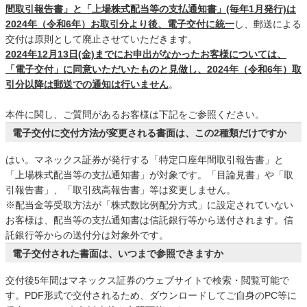
間取引報告書」と「上場株式配当等の支払通知書」(毎年1月発行)は
2024年（令和6年）お取引分より後、電子交付に統一
し、郵送による
交付は原則として廃止させていただきます。
2024年12月13日(金)までにお申出がなかったお客様については、
「電子交付」に同意いただいたものと見做し、2024年（令和6年）取
引分以降は郵送での通知は行いません
。
本件に関し、ご質問があるお客様は下記をご参照ください。
電子交付に交付方法が変更される書面は、この2種類だけですか
はい。マネックス証券が発行する「特定口座年間取引報告書」と
「上場株式配当等の支払通知書」が対象です。「目論見書」や「取
引報告書」、「取引残高報告書」等は変更しません。
※配当金等受取方法が「株式数比例配分方式」に設定されていない
お客様は、配当等の支払通知書は信託銀行等から送付されます。信
託銀行等からの送付分は対象外です。
電子交付された書面は、いつまで参照できますか
交付後5年間はマネックス証券のウェブサイトで検索・閲覧可能で
す。PDF形式で交付されるため、ダウンロードしてご自身のPC等に