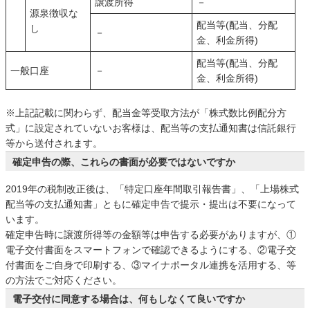
譲渡所得
－
源泉徴収な
配当等(配当、分配
し
－
金、利金所得)
配当等(配当、分配
一般口座
－
金、利金所得)
※上記記載に関わらず、配当金等受取方法が「株式数比例配分方
式」に設定されていないお客様は、配当等の支払通知書は信託銀行
等から送付されます。
確定申告の際、これらの書面が必要ではないですか
2019年の税制改正後は、「特定口座年間取引報告書」、「上場株式
配当等の支払通知書」ともに確定申告で提示・提出は不要になって
います。
確定申告時に譲渡所得等の金額等は申告する必要がありますが、①
電子交付書面をスマートフォンで確認できるようにする、②電子交
付書面をご自身で印刷する、③マイナポータル連携を活用する、等
の方法でご対応ください。
電子交付に同意する場合は、何もしなくて良いですか