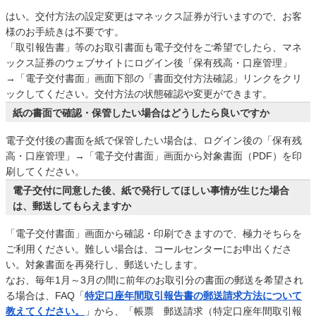
はい。交付方法の設定変更はマネックス証券が行いますので、お客
様のお手続きは不要です。
「取引報告書」等のお取引書面も電子交付をご希望でしたら、マネ
ックス証券のウェブサイトにログイン後「保有残高・口座管理」
→「電子交付書面」画面下部の「書面交付方法確認」リンクをクリ
ックしてください。交付方法の状態確認や変更ができます。
紙の書面で確認・保管したい場合はどうしたら良いですか
電子交付後の書面を紙で保管したい場合は、ログイン後の「保有残
高・口座管理」→「電子交付書面」画面から対象書面（PDF）を印
刷してください。
電子交付に同意した後、紙で発行してほしい事情が生じた場合
は、郵送してもらえますか
「電子交付書面」画面から確認・印刷できますので、極力そちらを
ご利用ください。難しい場合は、コールセンターにお申出くださ
い。対象書面を再発行し、郵送いたします。
なお、毎年1月～3月の間に前年のお取引分の書面の郵送を希望され
る場合は、FAQ「
特定口座年間取引報告書の郵送請求方法について
教えてください。
」から、「帳票 郵送請求（特定口座年間取引報