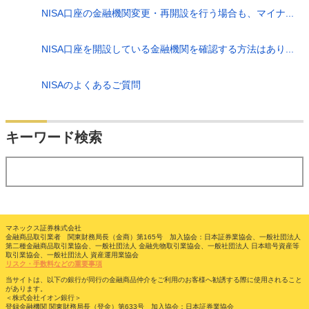
NISA口座の金融機関変更・再開設を行う場合も、マイナ...
NISA口座を開設している金融機関を確認する方法はあり...
NISAのよくあるご質問
検索
キーワード検索
する
マネックス証券株式会社
金融商品取引業者 関東財務局長（金商）第165号 加入協会：日本証券業協会、一般社団法人
第二種金融商品取引業協会、一般社団法人 金融先物取引業協会、一般社団法人 日本暗号資産等
取引業協会、一般社団法人 資産運用業協会
リスク・手数料などの重要事項
当サイトは、以下の銀行が同行の金融商品仲介をご利用のお客様へ勧誘する際に使用されること
があります。
＜株式会社イオン銀行＞
登録金融機関 関東財務局長（登金）第633号 加入協会：日本証券業協会