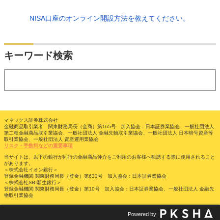
NISA口座のオンライン開設方法を教えてください。
検索
キーワード検索
する
マネックス証券株式会社
金融商品取引業者 関東財務局長（金商）第165号 加入協会：日本証券業協会、一般社団法人
第二種金融商品取引業協会、一般社団法人 金融先物取引業協会、一般社団法人 日本暗号資産等
取引業協会、一般社団法人 資産運用業協会
リスク・手数料などの重要事項
当サイトは、以下の銀行が同行の金融商品仲介をご利用のお客様へ勧誘する際に使用されること
があります。
＜株式会社イオン銀行＞
登録金融機関 関東財務局長（登金）第633号 加入協会：日本証券業協会
＜株式会社SBI新生銀行＞
登録金融機関 関東財務局長（登金）第10号 加入協会：日本証券業協会、一般社団法人 金融先
物取引業協会
Powered by