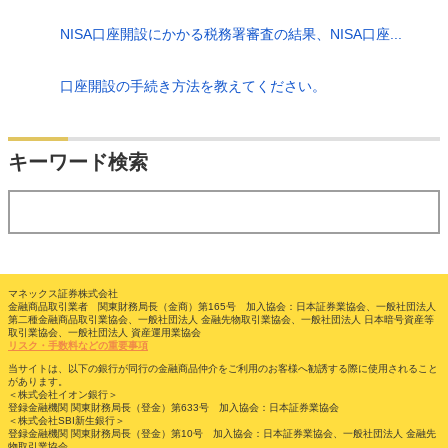
NISA口座開設にかかる税務署審査の結果、NISA口座...
口座開設の手続き方法を教えてください。
検索
キーワード検索
する
マネックス証券株式会社
金融商品取引業者 関東財務局長（金商）第165号 加入協会：日本証券業協会、一般社団法人
第二種金融商品取引業協会、一般社団法人 金融先物取引業協会、一般社団法人 日本暗号資産等
取引業協会、一般社団法人 資産運用業協会
リスク・手数料などの重要事項
当サイトは、以下の銀行が同行の金融商品仲介をご利用のお客様へ勧誘する際に使用されること
があります。
＜株式会社イオン銀行＞
登録金融機関 関東財務局長（登金）第633号 加入協会：日本証券業協会
＜株式会社SBI新生銀行＞
登録金融機関 関東財務局長（登金）第10号 加入協会：日本証券業協会、一般社団法人 金融先
物取引業協会