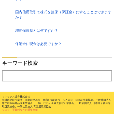
国内信用取引で株式を担保（保証金）にすることはできます
か？
増担保規制とは何ですか？
保証金に現金は必要ですか？
検索
キーワード検索
する
マネックス証券株式会社
金融商品取引業者 関東財務局長（金商）第165号 加入協会：日本証券業協会、一般社団法人
第二種金融商品取引業協会、一般社団法人 金融先物取引業協会、一般社団法人 日本暗号資産等
取引業協会、一般社団法人 資産運用業協会
リスク・手数料などの重要事項