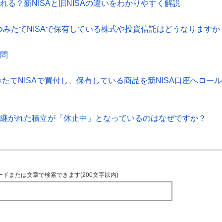
れる？新NISAと旧NISAの違いをわかりやすく解説
A・つみたてNISAで保有している株式や投資信託はどうなりますか
質問
つみたてNISAで買付し、保有している商品を新NISA口座へロール
に引継がれた積立が「休止中」となっているのはなぜですか？
ードまたは文章で検索できます(200文字以内)