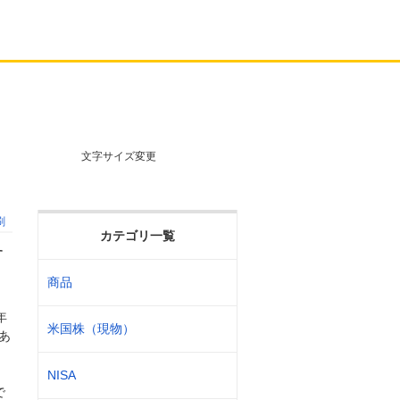
文字サイズ変更
刷
カテゴリ一覧
す
商品
年
米国株（現物）
あ
NISA
で