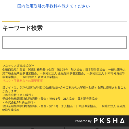
国内信用取引の手数料を教えてください
検索
キーワード検索
する
マネックス証券株式会社
金融商品取引業者 関東財務局長（金商）第165号 加入協会：日本証券業協会、一般社団法人
第二種金融商品取引業協会、一般社団法人 金融先物取引業協会、一般社団法人 日本暗号資産等
取引業協会、一般社団法人 資産運用業協会
リスク・手数料などの重要事項
当サイトは、以下の銀行が同行の金融商品仲介をご利用のお客様へ勧誘する際に使用されること
があります。
＜株式会社イオン銀行＞
登録金融機関 関東財務局長（登金）第633号 加入協会：日本証券業協会
＜株式会社SBI新生銀行＞
登録金融機関 関東財務局長（登金）第10号 加入協会：日本証券業協会、一般社団法人 金融先
物取引業協会
Powered by