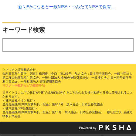
新NISAになると一般NISA・つみたてNISAで保有...
検索
キーワード検索
する
マネックス証券株式会社
金融商品取引業者 関東財務局長（金商）第165号 加入協会：日本証券業協会、一般社団法人
第二種金融商品取引業協会、一般社団法人 金融先物取引業協会、一般社団法人 日本暗号資産等
取引業協会、一般社団法人 資産運用業協会
リスク・手数料などの重要事項
当サイトは、以下の銀行が同行の金融商品仲介をご利用のお客様へ勧誘する際に使用されること
があります。
＜株式会社イオン銀行＞
登録金融機関 関東財務局長（登金）第633号 加入協会：日本証券業協会
＜株式会社SBI新生銀行＞
登録金融機関 関東財務局長（登金）第10号 加入協会：日本証券業協会、一般社団法人 金融先
物取引業協会
Powered by