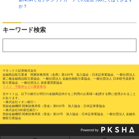
か？
検索
キーワード検索
する
マネックス証券株式会社
金融商品取引業者 関東財務局長（金商）第165号 加入協会：日本証券業協会、一般社団法人
第二種金融商品取引業協会、一般社団法人 金融先物取引業協会、一般社団法人 日本暗号資産等
取引業協会、一般社団法人 資産運用業協会
リスク・手数料などの重要事項
当サイトは、以下の銀行が同行の金融商品仲介をご利用のお客様へ勧誘する際に使用されること
があります。
＜株式会社イオン銀行＞
登録金融機関 関東財務局長（登金）第633号 加入協会：日本証券業協会
＜株式会社SBI新生銀行＞
登録金融機関 関東財務局長（登金）第10号 加入協会：日本証券業協会、一般社団法人 金融先
物取引業協会
Powered by