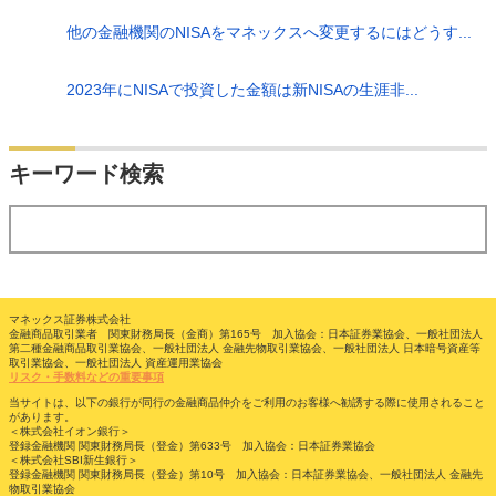
他の金融機関のNISAをマネックスへ変更するにはどうす...
2023年にNISAで投資した金額は新NISAの生涯非...
検索
キーワード検索
する
マネックス証券株式会社
金融商品取引業者 関東財務局長（金商）第165号 加入協会：日本証券業協会、一般社団法人
第二種金融商品取引業協会、一般社団法人 金融先物取引業協会、一般社団法人 日本暗号資産等
取引業協会、一般社団法人 資産運用業協会
リスク・手数料などの重要事項
当サイトは、以下の銀行が同行の金融商品仲介をご利用のお客様へ勧誘する際に使用されること
があります。
＜株式会社イオン銀行＞
登録金融機関 関東財務局長（登金）第633号 加入協会：日本証券業協会
＜株式会社SBI新生銀行＞
登録金融機関 関東財務局長（登金）第10号 加入協会：日本証券業協会、一般社団法人 金融先
物取引業協会