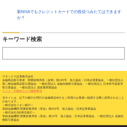
新NISAでもクレジットカードでの投信つみたてはできます
か？
検索
キーワード検索
する
マネックス証券株式会社
金融商品取引業者 関東財務局長（金商）第165号 加入協会：日本証券業協会、一般社団法人
第二種金融商品取引業協会、一般社団法人 金融先物取引業協会、一般社団法人 日本暗号資産等
取引業協会、一般社団法人 資産運用業協会
リスク・手数料などの重要事項
当サイトは、以下の銀行が同行の金融商品仲介をご利用のお客様へ勧誘する際に使用されること
があります。
＜株式会社イオン銀行＞
登録金融機関 関東財務局長（登金）第633号 加入協会：日本証券業協会
＜株式会社SBI新生銀行＞
登録金融機関 関東財務局長（登金）第10号 加入協会：日本証券業協会、一般社団法人 金融先
物取引業協会